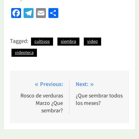
Facebook
Telegram
Email
Share
Tagged:
cultivos
siembra
video
videoteca
Navegación
Previous:
Next:
de
Rosco de verduras
¿Que sembrar todos
Marzo ¿Que
los meses?
entradas
sembrar?