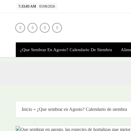
Skip
7:33:06 AM
05/08/2026
to
content
H
Di
¿Que Sembrar En Agosto? Calendario De Siembra
Alime
Inicio
»
¿Que sembrar en Agosto? Calendario de siembra