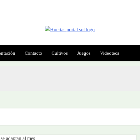
¡Día del Árbol
uertas portal sol
fusión Sobre Huertas Agroecológica, Alimentación Y Mas
ntación
Contacto
Cultivos
Juegos
Videoteca
¡Día del Árbol