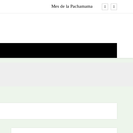
Mes de la Pachamama
! Homenajeando los exóticos gigantes de La Plata!
Ombú propiedades y usos comunes
¿Que sembrar en Agosto? Calendario de siembra
Mes de la Pachamama
! Homenajeando los exóticos gigantes de La Plata!
Ombú propiedades y usos comunes